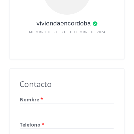
viviendaencordoba
MIEMBRO DESDE 3 DE DICIEMBRE DE 2024
Contacto
C
Nombre
*
o
r
r
Telefono
*
e
o